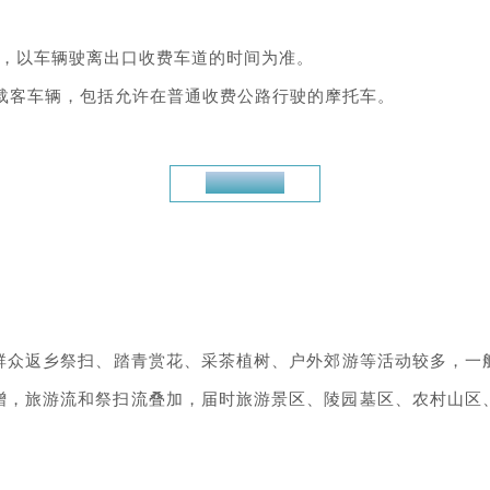
时，以车辆驶离出口收费车道的时间为准。
）载客车辆，包括允许在普通收费公路行驶的摩托车。
通行预判
，群众返乡祭扫、踏青赏花、采茶植树、户外郊游等活动较多，
增，旅游流和祭扫流叠加，届时旅游景区、陵园墓区、农村山区