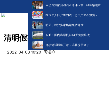
自然资源部启动浙江海洋灾害三级应急响应
医保个人账户里的钱，怎么用才不浪费？
明天，武汉多家场馆免费开放
东航：国内客票提前14天免费退改
清明假期“避堵”攻略来了！
这项笔试即将开考，温馨提示来了
阅读:
0
2022-04-03 10:20