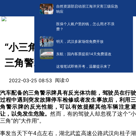
自然资源部启动浙江海洋灾害三级应急
响应
医保个人账户里的钱，怎么用才不浪
费？
明天，武汉多家场馆免费开放
“小三角、大安全” 湖北高警：
东航：国内客票提前14天免费退改
三角警示牌您放对了吗？
这项笔试即将开考，温馨提示来了
阅读:
0
2022-03-25 08:53
汽车配备的三角警示牌具有反光体功能，驾驶员在行驶
过程中遇到突发故障停车检修或者发生事故后，利用三
角警示牌的反光性能，可以有效提醒其他车辆注意避
让，以免发生危险。
然而，有的驾驶人却忽视了这个“小
三角”的“大作用”。
事发当天下午4点左右，湖北武监高速公路武汉向桂子湖