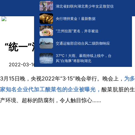
湖北省妇联向湖北青少年女足致贺信
央行增持黄金！最新数据
“兰州拉面”更名，并非被迫
交通运输部启动台风二级防御响应
“统一”深夜致歉！下架！
​37℃！大雨、暴雨持续上线中，台
风“白海豚”将影响湖北
阅读:
0
2022-03-16 10:46
3月15日晚，央视2022年“3·15”晚会举行。晚会上，
为
家知名企业代加工酸菜包的企业被曝光，
酸菜肮脏的
产环境、超标的防腐剂，令人触目惊心……