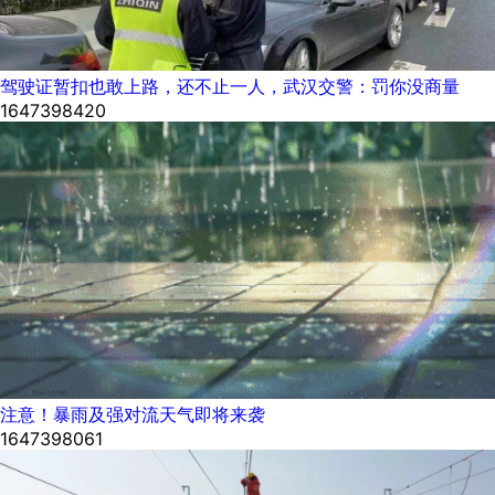
驾驶证暂扣也敢上路，还不止一人，武汉交警：罚你没商量
1647398420
注意！暴雨及强对流天气即将来袭
1647398061