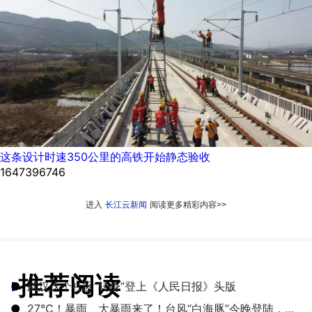
这条设计时速350公里的高铁开始静态验收
1647396746
进入
长江云新闻
阅读更多精彩内容>>
推荐阅读
●
武汉这个社区“转身”登上《人民日报》头版
●
27℃！暴雨、大暴雨来了！台风“白海豚”今晚登陆，湖北开启降雨降温模式