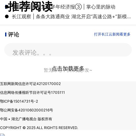
推荐阅读
●
从拼豆看懂湖北上半年经济报③ | 掌心里的脉动
●
长江观察 | 条条大路通商业 湖北开启“高速公路+”新模式
评论
打开长江云新闻看更多
发表评论。。。
点击加载更多
暂无评论，快来抢沙发~
互联网新闻信息许可证42120170002
信息网络传播视听节目许可证号1705111
鄂ICP备15014731号-2
鄂公网安备42010602000216号
中国 • 湖北广播电视台 版权所有
COPYRIGHT © 2025 ALL RIGHTS RESERVED.