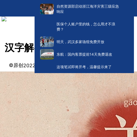
自然资源部启动浙江海洋灾害三级应急
响应
医保个人账户里的钱，怎么用才不浪
费？
明天，武汉多家场馆免费开放
汉字解密|羔字的字形变化
东航：国内客票提前14天免费退改
©原创
阅读:
0
2022-03-04 22:27
这项笔试即将开考，温馨提示来了