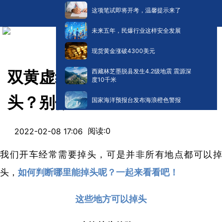
这项笔试即将开考，温馨提示来了
未来五年，民爆行业这样安全发展
现货黄金涨破4300美元
西藏林芝墨脱县发生4.2级地震 震源深
双黄虚线处，到底能不能掉
度10千米
头？别做错了！
国家海洋预报台发布海浪橙色警报
阅读:
0
2022-02-08 17:06
我们开车经常需要掉头，可是并非所有地点都可以掉
头，
如何判断哪里能掉头呢？一起来看看吧！
这些地方可以掉头