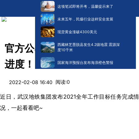
这项笔试即将开考，温馨提示来了
未来五年，民爆行业这样安全发展
现货黄金涨破4300美元
西藏林芝墨脱县发生4.2级地震 震源深
官方公布：武汉多条地铁续建
度10千米
进度！
国家海洋预报台发布海浪橙色警报
阅读:
0
2022-02-08 16:40
近日，武汉地铁集团发布
2021全年工作目标任务完成情
况，
一起看看吧~