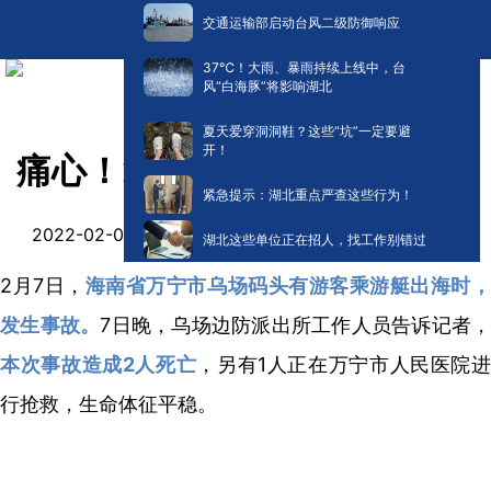
交通运输部启动台风二级防御响应
​37℃！大雨、暴雨持续上线中，台
风“白海豚”将影响湖北
夏天爱穿洞洞鞋？这些“坑”一定要避
开！
痛心！2名游客出海遇难！
紧急提示：湖北重点严查这些行为！
阅读:
0
2022-02-08 16:30
湖北这些单位正在招人，找工作别错过
2月7日，
海南省万宁市乌场码头有游客乘游艇出海时
发生事故。
7日晚，乌场边防派出所工作人员告诉记者，
本次事故造成2人死亡
，另有1人正在万宁市人民医院进
行抢救，生命体征平稳。