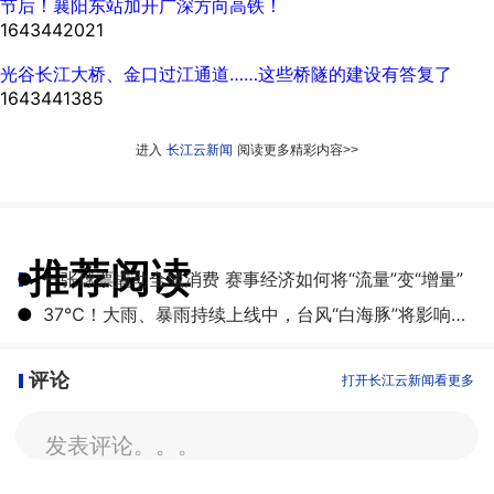
节后！襄阳东站加开广深方向高铁！
1643442021
光谷长江大桥、金口过江通道……这些桥隧的建设有答复了
1643441385
进入
长江云新闻
阅读更多精彩内容>>
推荐阅读
●
一张球票撬动全城消费 赛事经济如何将“流量”变“增量”
●
​37℃！大雨、暴雨持续上线中，台风“白海豚”将影响湖北
评论
打开长江云新闻看更多
发表评论。。。