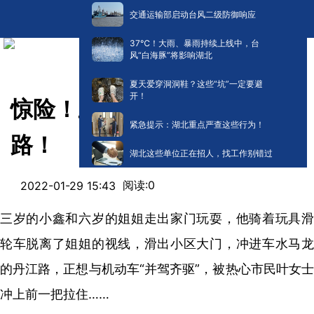
交通运输部启动台风二级防御响应
​37℃！大雨、暴雨持续上线中，台
风“白海豚”将影响湖北
夏天爱穿洞洞鞋？这些“坑”一定要避
开！
惊险！三岁娃“驾车”冲上马
紧急提示：湖北重点严查这些行为！
路！
湖北这些单位正在招人，找工作别错过
阅读:
0
2022-01-29 15:43
三岁的小鑫和六岁的姐姐走出家门玩耍，他骑着玩具滑
轮车脱离了姐姐的视线，滑出小区大门，冲进车水马龙
的丹江路，正想与机动车“并驾齐驱”，被热心市民叶女士
冲上前一把拉住……