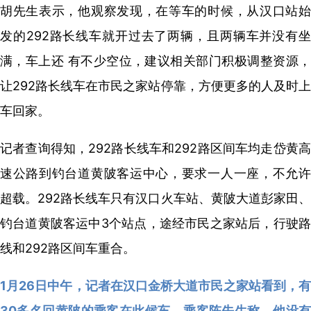
胡先生表示，他观察发现，在等车的时候，从汉口站始
发的292路长线车就开过去了两辆，且两辆车并没有坐
满，车上还 有不少空位，建议相关部门积极调整资源，
让292路长线车在市民之家站停靠，方便更多的人及时上
车回家。
记者查询得知，292路长线车和292路区间车均走岱黄高
速公路到钓台道黄陂客运中心，要求一人一座，不允许
超载。292路长线车只有汉口火车站、黄陂大道彭家田、
钓台道黄陂客运中3个站点，途经市民之家站后，行驶路
线和292路区间车重合。
1月26日中午，记者在汉口金桥大道市民之家站看到，有
30多名回黄陂的乘客在此候车。乘客陈先生称，他没有