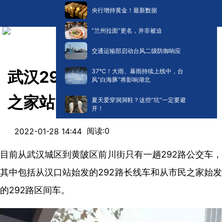
央行增持黄金！最新数据
“兰州拉面”更名，并非被迫
交通运输部启动台风二级防御响应
​37℃！大雨、暴雨持续上线中，台
武汉292路公交能否停靠市民
风“白海豚”将影响湖北
之家站？相关部门回复了
夏天爱穿洞洞鞋？这些“坑”一定要避
开！
阅读:
0
2022-01-28 14:44
目前从武汉城区到黄陂区前川街只有一趟292路公交车，
其中包括从汉口站始发的292路长线车和从市民之家始发
的292路区间车。