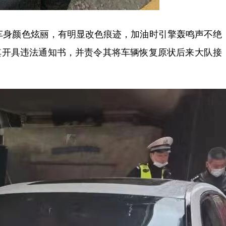
车车身颜色炫丽，有明显改色痕迹，加油时引擎轰鸣声不绝
其开具违法通知书，并责令其将车辆恢复原状后来大队接