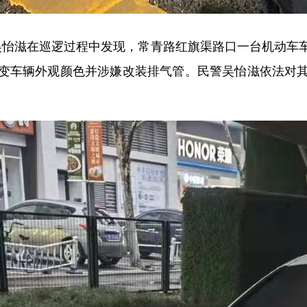
民警吴怡滋在巡逻过程中发现，常青路红旗渠路口一台机动
变车辆外观颜色并涉嫌改装排气管。民警吴怡滋依法对