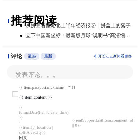
推荐阅读
●
从拼豆看懂湖北上半年经济报②丨拼盘上的落子
●
立下中国新坐标！最新版月球“说明书”高清细节图来了
评论
最热
最新
打开长江云新闻看更多
发表评论。。。
{{ item.passport.nickname || "" }}
{{ item.content }}
{{
formatDate(item.create_time)
}}
{{realSupportList[item.comment_id]
·
|| 0}}
{{item.ip_location |
splitAreaCity}}
回复