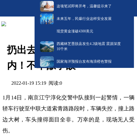
这项笔试即将开考，温馨提示来了
未来五年，民爆行业这样安全发展
现货黄金涨破4300美元
西藏林芝墨脱县发生4.2级地震 震源深度
扔出去的烟头被风吹回车
10千米
国家海洋预报台发布海浪橙色警报
内！不幸酿事故
阅读:
0
2022-01-19 15:19
1月14日，南京江宁淳化交警中队接到一起警情，一辆
轿车行驶至中联大道索青路路段时，车辆失控，撞上路
边大树，车头撞得面目全非。万幸的是，现场无人受
伤。