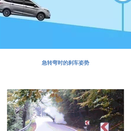
急转弯时的刹车姿势