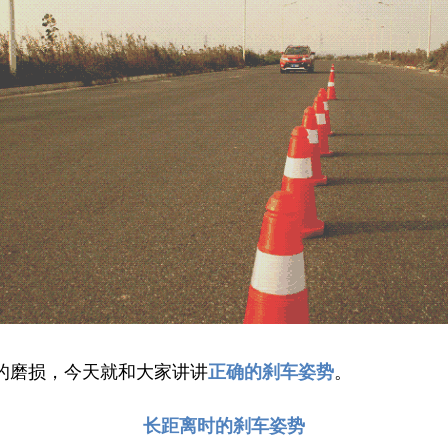
的磨损，
今天就和大家讲讲
正确的刹车姿势
。
长距离时的刹车姿势