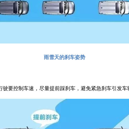
雨雪天的刹车姿势
行驶要控制车速，尽量提前踩刹车，避免紧急刹车引发车