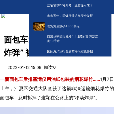
这项笔试即将开考，温馨提示来了
未来五年，民爆行业这样安全发展
现货黄金涨破4300美元
西藏林芝墨脱县发生4.2级地震 震源深
面包车满载烟花爆竹， “移动
度10千米
炸弹” 被及时查处！
国家海洋预报台发布海浪橙色警报
阅读:
0
2022-01-12 15:09
一辆面包车后排塞满仅用油纸包装的烟花爆竹……
1月7
上午，江夏区交通大队查获了这辆非法运输烟花爆竹的
面包车，及时拆掉了这颗在公路上的“移动炸弹”。