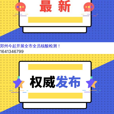
郑州今起开展全市全员核酸检测！
1641346799