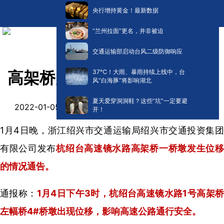
央行增持黄金！最新数据
“兰州拉面”更名，并非被迫
交通运输部启动台风二级防御响应
​37℃！大雨、暴雨持续上线中，台
高架桥突发位移！紧急管制！
风“白海豚”将影响湖北
夏天爱穿洞洞鞋？这些“坑”一定要避
阅读:
0
2022-01-05 09:43
开！
1月4日晚，浙江绍兴市交通运输局绍兴市交通投资集团
有限公司发布
杭绍台高速镜水路高架桥一桥墩发生位
的情况通告。
通报称：
1月4日下午3时，杭绍台高速镜水路1号高架
左幅桥4#桥墩出现位移，影响高速公路通行安全。