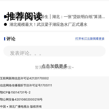
推荐阅读
●
争当高质量发展优等生 | 湖北：一张“贷款明白纸”算清融资成本账
●
湖北规模最大！武汉梁子湖应急水厂正式通水
评论
打开长江云新闻看更多
发表评论。。。
点击加载更多
暂无评论，快来抢沙发~
互联网新闻信息许可证42120170002
信息网络传播视听节目许可证号1705111
鄂ICP备15014731号-2
鄂公网安备42010602000216号
中国 • 湖北广播电视台 版权所有