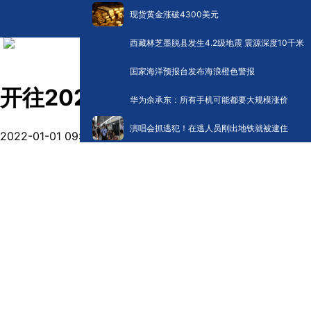
现货黄金涨破4300美元
西藏林芝墨脱县发生4.2级地震 震源深度10千米
国家海洋预报台发布海浪橙色警报
开往2022年的公交车上，乘客
华为余承东：所有手机可能都要大规模涨价
演唱会抓逃犯！在逃人员刚出地铁就被逮住
2022-01-01 09:17