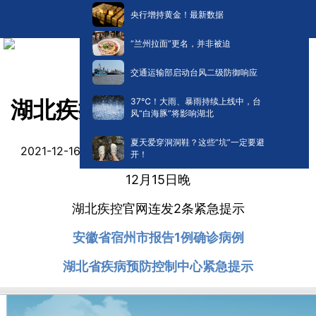
央行增持黄金！最新数据
“兰州拉面”更名，并非被迫
交通运输部启动台风二级防御响应
​37℃！大雨、暴雨持续上线中，台
湖北疾控连发紧急提示！
风“白海豚”将影响湖北
夏天爱穿洞洞鞋？这些“坑”一定要避
阅读:
0
2021-12-16 11:26
开！
12月15日晚
湖北疾控官网连发2条紧急提示
安徽省宿州市报告1例确诊病例
湖北省疾病预防控制中心紧急提示