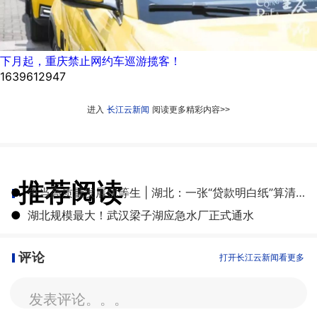
下月起，重庆禁止网约车巡游揽客！
1639612947
进入
长江云新闻
阅读更多精彩内容>>
推荐阅读
●
争当高质量发展优等生 | 湖北：一张“贷款明白纸”算清融资成本账
●
湖北规模最大！武汉梁子湖应急水厂正式通水
评论
打开长江云新闻看更多
发表评论。。。