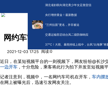
湖北省妇联向湖北青少年女足致贺信
央行增持黄金！最新数据
“兰州拉面”更名，并非被迫
交通运输部启动台风二级防御响应
网约车司机开车刷视频，交警
​37℃！大雨、暴雨持续上线中，台风“白海豚”将
阅读:
0
2021-12-03 17:25
近日，在某短视频平台的一则视频下，网友纷纷@长沙
一边开车
，十分危险，乘客将此行为拍下并发至短视频
记者注意到，视频中，一名网约车司机在开车，
车内摆
在网上被曝光后，迅速引发网友关注。