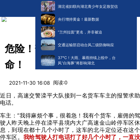
湖北省妇联向湖北青少年女足致贺信
央行增持黄金！最新数据
“兰州拉面”更名，并非被迫
交通运输部启动台风二级防御响应
危险！驾驶室内睡觉险丢性
​37℃！大雨、暴雨持续上线中，台
命！
风“白海豚”将影响湖北
阅读:
0
2021-11-30 16:08
近日，高速交警滦平大队接到一名货车车主的报警求助
电话。
车主：“我得麻烦个事，很着急！我有个货车，雇佣的驾
驶人昨天晚上停在滦平县境内大广高速金山岭停车区休
息，到现在都十几个小时了，这车的北斗定位还在这个
停车区。
我给驾驶人打电话打了好几个小时了，一直