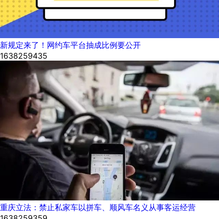
新规定来了！网约车平台抽成比例要公开
1638259435
重庆立法：禁止私家车以拼车、顺风车名义从事客运经营
1638259359