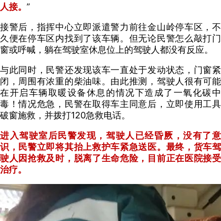
人接。
”
接警后，指挥中心立即派遣警力前往金山岭停车区，不
久便在停车区内找到了该车辆。但无论民警怎么敲打门
窗或呼喊，躺在驾驶室休息位上的驾驶人都没有反应。
与此同时，民警还发现该车一直处于发动状态，门窗紧
闭，周围有浓重的柴油味。由此推测，驾驶人很有可能
在开启车辆取暖设备休息的情况下造成了一氧化碳中
毒！情况危急，民警在取得车主同意后，立即使用工具
破窗施救，并拨打120急救电话。
进入驾驶室后民警发现，驾驶人已经昏厥，没有了意
识，民警立即将其抬上救护车紧急送医。最终，货车驾
驶人因抢救及时，脱离了生命危险，目前正在医院接受
治疗。