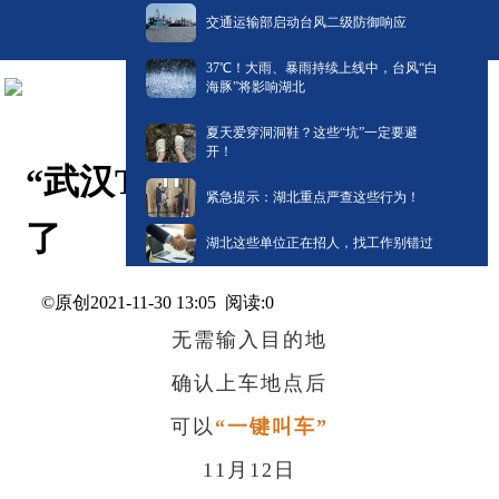
交通运输部启动台风二级防御响应
​37℃！大雨、暴雨持续上线中，台风“白
海豚”将影响湖北
夏天爱穿洞洞鞋？这些“坑”一定要避
开！
“武汉TAXI”打车出行攻略来
紧急提示：湖北重点严查这些行为！
了
湖北这些单位正在招人，找工作别错过
©原创
阅读:
0
2021-11-30 13:05
无需输入目的地
确认上车地点后
可以
“一键叫车”
11月12日