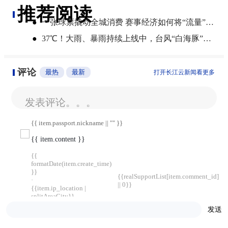
推荐阅读
●
一张球票撬动全城消费 赛事经济如何将“流量”变“增量”
●
​37℃！大雨、暴雨持续上线中，台风“白海豚”将影响湖北
评论
最热
最新
打开长江云新闻看更多
发表评论。。。
{{ item.passport.nickname || "" }}
{{ item.content }}
{{
formatDate(item.create_time)
}}
{{realSupportList[item.comment_id]
·
|| 0}}
{{item.ip_location |
splitAreaCity}}
回复
发送
暂无评论，快来抢沙发~
{{ i.passport.nickname || "" }}
{{ i.replyed_passport.nickname || "