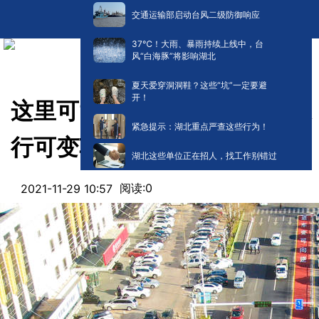
交通运输部启动台风二级防御响应
​37℃！大雨、暴雨持续上线中，台
风“白海豚”将影响湖北
夏天爱穿洞洞鞋？这些“坑”一定要避
开！
这里可“逆行”！天津市首条“逆
紧急提示：湖北重点严查这些行为！
行可变车道”启用
湖北这些单位正在招人，找工作别错过
阅读:
0
2021-11-29 10:57