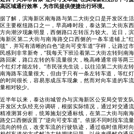
高区域通行效率，为市民提供便捷出行环境。
据了解，滨海新区南海路与第二大街交口是开发区生活
区主要枢纽路口之一，早高峰时段，泰达第二大街东西
方向潮汐现象明显，西侧路口左转压力较大。近日，滨
海新区第二大街与南海路交口西侧的一条车道铺上“红
毯”，并写有清晰的白色“逆向可变车道”字样，让路过市
民感到非常新奇，“我每天下班沿着第二大街左转到南海
路回家，路口左转的车流量很大，晚高峰通常得等两三
个红灯才能左转。”市民张先生说，以往沿第二大街左转
南海路车流量很大，但由于只有一条左转车道，等红灯
的时间很长，容易形成压车现象，然而对向车道的车流
量相对较少。
近半年以来，泰达街城管办与滨海新区公安局交管支队
开发区大队经充分调研，根据实际情况，通过对交通流
精准测算分析，统筹施划交通标线，在第二大街与南海
路交口西侧设置了“逆向可变车道”。依据不同时段车流量
流向的特点，改变车流的行驶轨迹，通过临时借用对向
相邻车道的方式解决左转拥堵问题，以此来缓解交通压