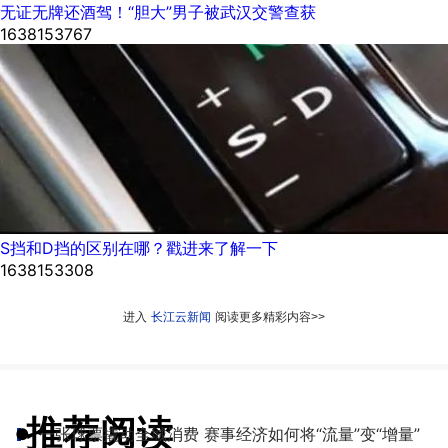
无证无牌还酒驾！“胆大”男子被武汉交警查获
1638153767
S挡和D挡的区别在哪？戳进来了解一下
1638153308
进入
长江云新闻
阅读更多精彩内容>>
推荐阅读
●
一张球票撬动全城消费 赛事经济如何将“流量”变“增量”