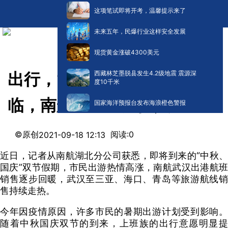
这项笔试即将开考，温馨提示来了
未来五年，民爆行业这样安全发展
现货黄金涨破4300美元
西藏林芝墨脱县发生4.2级地震 震源深
出行，“飞”比寻常：“双节”来
度10千米
临，南航增加运力投入
国家海洋预报台发布海浪橙色警报
©原创
阅读:
0
2021-09-18 12:13
近日，记者从南航湖北分公司获悉，即将到来的“中秋、
国庆”双节假期，市民出游热情高涨，南航武汉出港航班
销售逐步回暖，武汉至三亚、海口、青岛等旅游航线销
售持续走热。
今年因疫情原因，许多市民的暑期出游计划受到影响。
随着中秋国庆双节的到来，上班族的出行意愿明显提