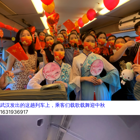
武汉发出的这趟列车上，乘客们载歌载舞迎中秋
1631936917