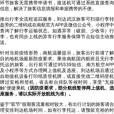
环节旅客无需携带申请书，接送机可通过系统直接查询
信息，解决了旅客信息填报和单据携带的不便。
推出行李全流程追踪服务，到达武汉旅客可扫描行李转
盘旁的二维码或在南航官方APP及微信公众号、小程序中
查询了解行李运输状态。如遇异常（破损、少收等）行
李，也有同步上线的异常行李服务保障节点短信主动推
送。
针对当前疫情形势，南航温馨提示，旅客出行前请了解
目的地机场最新防疫要求。乘坐南航国内航班且无行李
托运的旅客，出行前可通过95539短信、南方航空APP
及小程序等方式办理网上值机及选座。到达机场后通过
自助值机设备打印纸质登机牌，或直接凭借二维码登机
牌过安检和登机，省去柜台排队等候时间，享受“无接
触”便捷乘机
（因防疫要求，部分航线暂停网上值机、选
座服务，请以实际开放航线为准）。
鉴于“双节”假期客流量相对较大，有出行计划的旅客请合
理安排到达机场时间，如有行李托运，请预留充裕的时