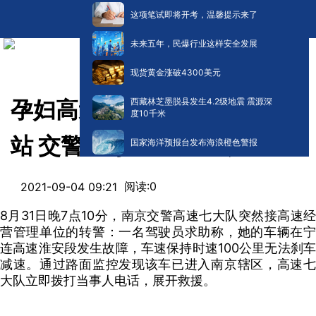
这项笔试即将开考，温馨提示来了
未来五年，民爆行业这样安全发展
现货黄金涨破4300美元
西藏林芝墨脱县发生4.2级地震 震源深
孕妇高速上刹车失灵直奔收费
度10千米
站 交警引导下成功自救
国家海洋预报台发布海浪橙色警报
阅读:
0
2021-09-04 09:21
8月31日晚7点10分，南京交警高速七大队突然接高速经
营管理单位的转警：一名驾驶员求助称，她的车辆在宁
连高速淮安段发生故障，车速保持时速100公里无法刹车
减速。通过路面监控发现该车已进入南京辖区，高速七
大队立即拨打当事人电话，展开救援。