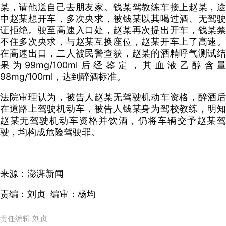
某，请他送自己去朋友家。钱某驾教练车接上赵某，途
中赵某想开车，多次央求，被钱某以其喝过酒、无驾驶
证拒绝。驶至高速入口处，赵某再次提出开车，钱某禁
不住多次央求，与赵某互换座位，赵某开车上了高速。
在高速出口，二人被民警查获，赵某的酒精呼气测试结
果为99mg/100ml后经鉴定，其血液乙醇含量
98mg/100ml，达到醉酒标准。
法院审理认为，被告人赵某无驾驶机动车资格，醉酒后
在道路上驾驶机动车，被告人钱某身为驾校教练，明知
赵某无驾驶机动车资格并饮酒，仍将车辆交予赵某驾
驶，均构成危险驾驶罪。
来源：澎湃新闻
责编：刘贞 编审：杨均
责任编辑 刘贞