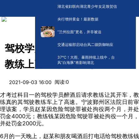
湖北省妇联向湖北青少年女足致贺信
央行增持黄金！最新数据
“兰州拉面”更名，并非被迫
交通运输部启动台风二级防御响应
驾校学员醉酒后开教练车载着
​37℃！大雨、暴雨持续上线中，台
教练上高速，均获刑！
风“白海豚”将影响湖北
阅读:
0
2021-09-03 16:00
才考过科目一的驾校学员醉酒后请求教练让其开车，教
练真的其驾驶教练车上了高速。宁波鄞州区法院日前审
理该案，学员赵某因危险驾驶罪被处拘役两个月，并处
罚金4000元；教练钱某因危险驾驶罪被处拘役一个月，
并处罚金2000元。
6月的一天晚上，赵某和朋友喝酒后打电话给驾校教练钱