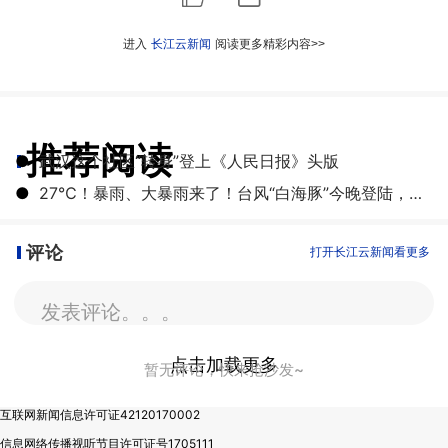
进入
长江云新闻
阅读更多精彩内容>>
推荐阅读
●
武汉这个社区“转身”登上《人民日报》头版
●
27℃！暴雨、大暴雨来了！台风“白海豚”今晚登陆，湖北开启降雨降温模式
评论
打开长江云新闻看更多
发表评论。。。
点击加载更多
暂无评论，快来抢沙发~
互联网新闻信息许可证42120170002
信息网络传播视听节目许可证号1705111