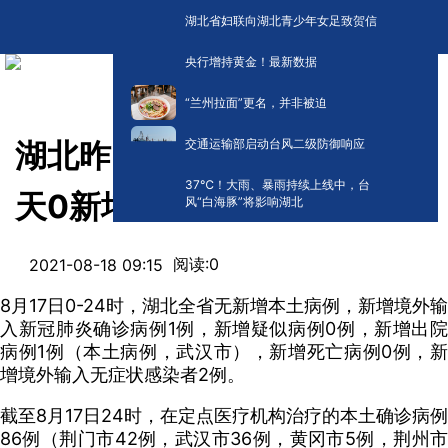
湖北省妇联向湖北青少年女足致贺信
央行增持黄金！最新数据
“兰州拉面”更名，并非被迫
交通运输部启动台风二级防御响应
湖北昨日0新增，武汉连续六
​37℃！大雨、暴雨持续上线中，台
天0新增
风“白海豚”将影响湖北
阅读:
0
2021-08-18 09:15
8月17日0-24时，湖北全省无新增本土病例，新增境外输
入新冠肺炎确诊病例1例，新增疑似病例0例，新增出院
病例1例（本土病例，武汉市），新增死亡病例0例，新
增境外输入无症状感染者2例。
截至8月17日24时，在定点医疗机构治疗的本土确诊病例
86例（荆门市42例，武汉市36例，黄冈市5例，荆州市