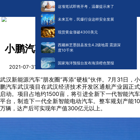
这项笔试即将开考，温馨提示来了
未来五年，民爆行业这样安全发展
现货黄金涨破4300美元
西藏林芝墨脱县发生4.2级地震 震源深
小鹏汽车武汉项目启动
度10千米
国家海洋预报台发布海浪橙色警报
阅读:
0
2021-07-31 15:47
武汉新能源汽车“朋友圈”再添“硬核”伙伴。7月31日，小
鹏汽车武汉项目在武汉经济技术开发区通航产业园正式
启动。项目占地约1500亩，将引进全新下一代智能汽车
平台，制造下一代全新智能电动汽车。整车规划产能10
万辆，达产后可实现年产值300亿元以上。