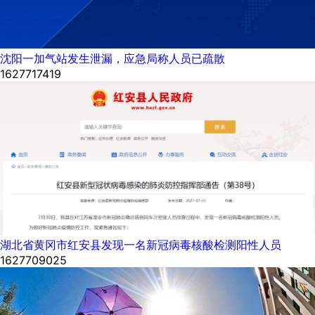
沈阳一加气站发生泄漏，应急局称人员已疏散
1627717419
湖北省黄冈市红安县发现一名新冠病毒核酸检测阳性人员
1627709025