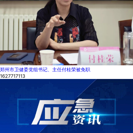
郑州市卫健委党组书记、主任付桂荣被免职
1627717113