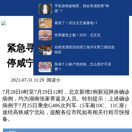
手机放电饭锅里，就会变成抢票“神
器”？
看美了！武汉文艺避暑地+1
世界建筑之都！2029，北京见
紧急寻人！疫情关联高铁经
自然资源部启动浙江海洋灾害三级应急
响应
停咸宁北
医保个人账户里的钱，怎么用才不浪
费？
阅读:
0
2021-07-31 11:29
7月28日0时至7月29日12时，北京新增2例新冠肺炎确诊
病例，均为湖南张家界返京人员。特别提示：上述确诊
病例于7月25日乘坐G486次列车（5车厢10C、11C座）
途经高铁咸宁北站，提醒各位市民如有相关行程尽快报
备。