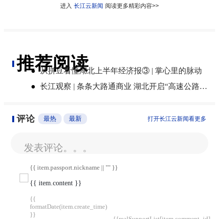
进入
长江云新闻
阅读更多精彩内容>>
推荐阅读
●
从拼豆看懂湖北上半年经济报③ | 掌心里的脉动
●
长江观察 | 条条大路通商业 湖北开启“高速公路+”新模式
评论
最热
最新
打开长江云新闻看更多
发表评论。。。
{{ item.passport.nickname || "" }}
{{ item.content }}
{{
formatDate(item.create_time)
}}
{{realSupportList[item.comment_id]