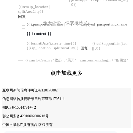
·
|| 0}}
{{item.ip_location |
splitAreaCity}}
回复
暂无评论，快来抢沙发~
{{ i.passport.nickname || "" }}
{{ i.replyed_passport.nickname || "
{{ i.content }}
{{ formatDate(i.create_time) }}
·
{{realSupportList[i.com
{{i.ip_location | splitAreaCity}}
回复
|| 0}}
{{item.foldStatus ? "收起" : "展开" + item.comments.length + "条回复"}}
点击加载更多
互联网新闻信息许可证42120170002
信息网络传播视听节目许可证号1705111
鄂ICP备15014731号-2
鄂公网安备42010602000216号
中国 • 湖北广播电视台 版权所有