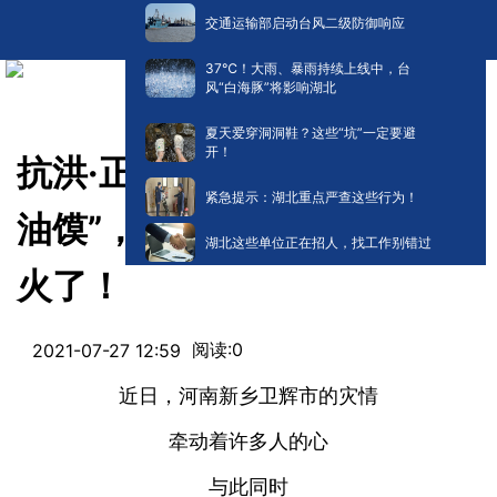
交通运输部启动台风二级防御响应
​37℃！大雨、暴雨持续上线中，台
风“白海豚”将影响湖北
夏天爱穿洞洞鞋？这些“坑”一定要避
开！
抗洪·正能量：“全村支锅，炕
紧急提示：湖北重点严查这些行为！
油馍”，河南一村支书的喊话
湖北这些单位正在招人，找工作别错过
火了！
阅读:
0
2021-07-27 12:59
近日，河南新乡卫辉市的灾情
牵动着许多人的心
与此同时