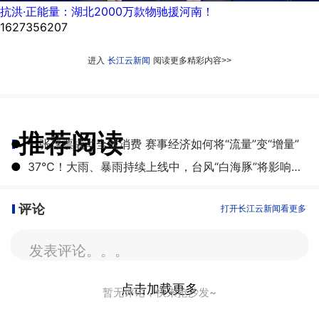
抗洪·正能量：湖北2000万款物驰援河南！
1627356207
进入
长江云新闻
阅读更多精彩内容>>
推荐阅读
●
一张球票撬动全城消费 赛事经济如何将“流量”变“增量”
●
​37℃！大雨、暴雨持续上线中，台风“白海豚”将影响湖北
评论
打开长江云新闻看更多
发表评论。。。
点击加载更多
暂无评论，快来抢沙发~