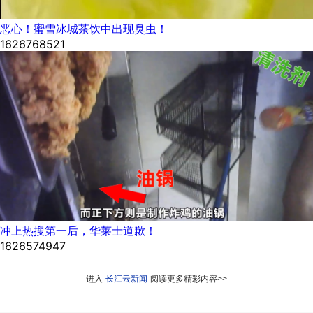
恶心！蜜雪冰城茶饮中出现臭虫！
1626768521
冲上热搜第一后，华莱士道歉！
1626574947
进入
长江云新闻
阅读更多精彩内容>>