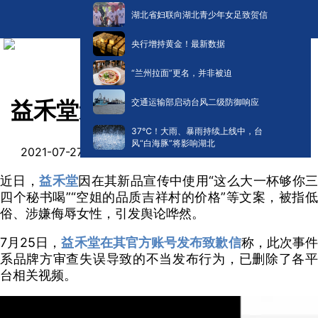
湖北省妇联向湖北青少年女足致贺信
央行增持黄金！最新数据
“兰州拉面”更名，并非被迫
交通运输部启动台风二级防御响应
益禾堂道歉！
​37℃！大雨、暴雨持续上线中，台
风“白海豚”将影响湖北
阅读:
0
2021-07-27 11:04
近日，
益禾堂
因在其新品宣传中使用“这么大一杯够你三
四个秘书喝”“空姐的品质吉祥村的价格”等文案，被指低
俗、涉嫌侮辱女性，引发舆论哗然。
7月25日，
益禾堂在其官方账号发布致歉信
称，此次事
系品牌方审查失误导致的不当发布行为，已删除了各平
台相关视频。