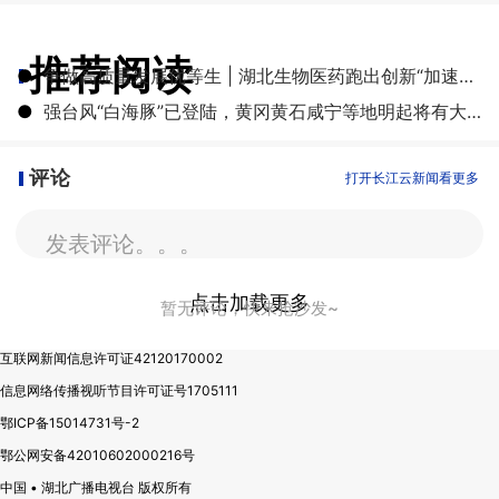
推荐阅读
●
争做高质量发展优等生 | 湖北生物医药跑出创新“加速度”
●
强台风“白海豚”已登陆，黄冈黄石咸宁等地明起将有大雨到暴雨
评论
打开长江云新闻看更多
发表评论。。。
点击加载更多
暂无评论，快来抢沙发~
互联网新闻信息许可证42120170002
信息网络传播视听节目许可证号1705111
鄂ICP备15014731号-2
鄂公网安备42010602000216号
中国 • 湖北广播电视台 版权所有