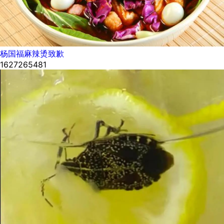
杨国福麻辣烫致歉
1627265481