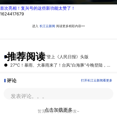
首次亮相！复兴号的这些新功能太赞了！
1624417679
进入
长江云新闻
阅读更多精彩内容>>
推荐阅读
●
武汉这个社区“转身”登上《人民日报》头版
●
27℃！暴雨、大暴雨来了！台风“白海豚”今晚登陆，湖北开启降雨降温模式
评论
打开长江云新闻看更多
发表评论。。。
点击加载更多
暂无评论，快来抢沙发~