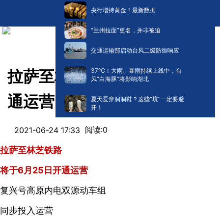
央行增持黄金！最新数据
“兰州拉面”更名，并非被迫
交通运输部启动台风二级防御响应
​37℃！大雨、暴雨持续上线中，台
拉萨至林芝铁路6月25日要开
风“白海豚”将影响湖北
通运营了！
夏天爱穿洞洞鞋？这些“坑”一定要避
开！
阅读:
0
2021-06-24 17:33
拉萨至林芝铁路
将于6月25日开通运营
复兴号高原内电双源动车组
同步投入运营