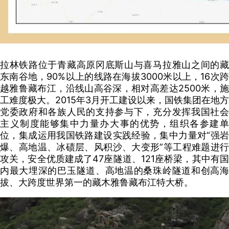
拉林铁路位于青藏高原冈底斯山与喜马拉雅山之间的藏
东南谷地，90%以上的线路在海拔3000米以上，16次跨
越雅鲁藏布江，沿线山高谷深，相对高差达2500米，施
工难度极大。2015年3月开工建设以来，国铁集团在地方
党委政府和各族人民的支持参与下，充分发挥我国社会
主义制度能够集中力量办大事的优势，组织各参建单
位，集成运用我国铁路建设实践经验，集中力量对“强岩
爆、高地温、冰碛层、风积沙、大变形”等工程难题进行
攻关，安全优质建成了47座隧道、121座桥梁，其中有国
内最大埋深的巴玉隧道、高地温的桑珠岭隧道和创高海
拔、大跨度世界第一的藏木雅鲁藏布江特大桥。