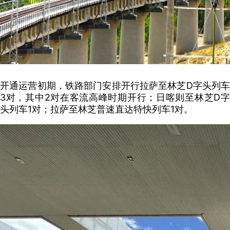
开通运营初期，铁路部门安排开行拉萨至林芝D字头列车
3对，其中2对在客流高峰时期开行；日喀则至林芝D字
头列车1对；拉萨至林芝普速直达特快列车1对。