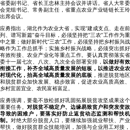
省委副书记、省长王忠林主持会议并讲话。省人大常委
会党组书记、常务副主任，省重点农业产业链链长王玲
出席会议。
应勇指出，湖北作为农业大省，实现“建成支点、走在前
列、谱写新篇”奋斗目标，必须坚持把“三农”工作作为重
中之重；做好新时代“三农”工作，必须坚持把乡村振兴战
略作为工作总抓手；实施乡村振兴战略，必须突出抓好
有效衔接、农业产业化等重点工作。要认真贯彻落实省
委十一届七次、八次、九次全会部署安排，
以做好有
衔接工作，补齐全域高质量发展的短板，以推进农业农
村现代化，抬高全域高质量发展的底板
，推进脱贫地
和脱贫群众加快发展、稳步致富，促进农业高质高效、
乡村宜居宜业、农民富裕富足。
应勇强调，要毫不放松抓好巩固拓展脱贫攻坚成果这个
重要任务。
对脱贫不稳定户、边缘易致贫户和突发变
导致的困难户，要落实好防止返贫动态监测和帮扶机
制。
对绝大部分脱贫人口，要继续加强就业帮扶、产
帮扶，做好脱贫群众技能培训，加强与企业用工对接，