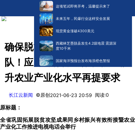
这项笔试即将开考，温馨提示来了
未来五年，民爆行业这样安全发展
现货黄金涨破4300美元
西藏林芝墨脱县发生4.2级地震 震源深
确保脱贫不返贫、振兴不掉
度10千米
队！应勇对做好有效衔接、提
国家海洋预报台发布海浪橙色警报
升农业产业化水平再提要求
长江云新闻
©原创
阅读:
0
2021-06-23 20:59
原标题：
全省巩固拓展脱贫攻坚成果同乡村振兴有效衔接暨农业
产业化工作推进电视电话会举行