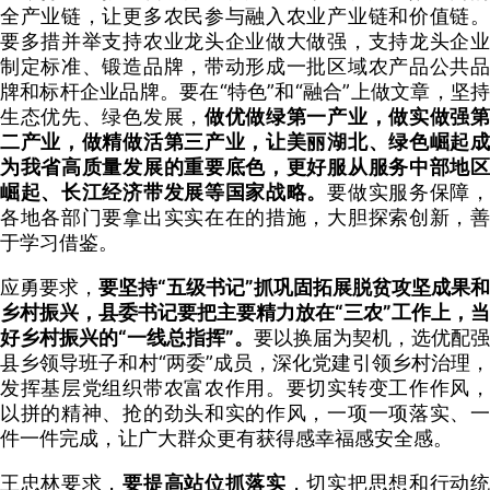
全产业链，让更多农民参与融入农业产业链和价值链。
要多措并举支持农业龙头企业做大做强，支持龙头企业
制定标准、锻造品牌，带动形成一批区域农产品公共品
牌和标杆企业品牌。要在“特色”和“融合”上做文章，坚持
生态优先、绿色发展，
做优做绿第一产业，做实做强
二产业，做精做活第三产业，让美丽湖北、绿色崛起成
为我省高质量发展的重要底色，更好服从服务中部地区
崛起、长江经济带发展等国家战略。
要做实服务保障
各地各部门要拿出实实在在的措施，大胆探索创新，善
于学习借鉴。
应勇要求，
要坚持“五级书记”抓巩固拓展脱贫攻坚成果和
乡村振兴，县委书记要把主要精力放在“三农”工作上，当
好乡村振兴的“一线总指挥”。
要以换届为契机，选优配强
县乡领导班子和村“两委”成员，深化党建引领乡村治理，
发挥基层党组织带农富农作用。要切实转变工作作风，
以拼的精神、抢的劲头和实的作风，一项一项落实、一
件一件完成，让广大群众更有获得感幸福感安全感。
王忠林要求，
要提高站位抓落实
，切实把思想和行动