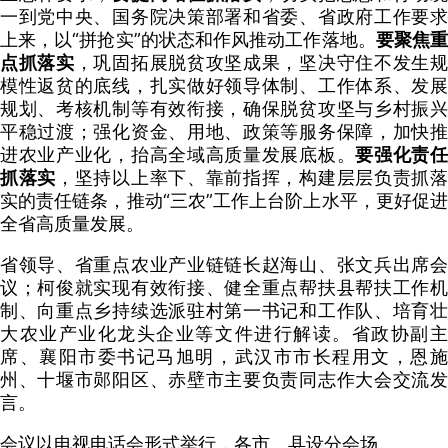
一到党中央、国务院决策部署和省委、省政府工作要求
上来，以“拼抢实”的状态和作风推动工作落地。
要聚焦
点抓落实
，巩固拓展脱贫攻坚成果，坚决守住不发生
模性返贫的底线，扎实做好领导体制、工作体系、发展
规划、考核机制等有效衔接，确保脱贫攻坚与乡村振兴
平稳过渡；强化资金、用地、政策等服务保障，加快推
进农业产业化，抬高全域高质量发展底板。
要强化责
抓落实
，坚持以上率下、靠前指挥，构建层层负责抓
实的责任链条，推动“三农”工作上台阶上水平，更好促进
全省高质量发展。
省领导、省重点农业产业链链长赵海山、张文兵出席会
议；柯俊就实现有效衔接、健全重点帮扶县帮扶工作机
制、向重点乡持续选派驻村第一书记和工作队、培育壮
大农业产业化龙头企业等文件进行解读。省政协副主
席、襄阳市委书记马旭明，武汉市市长程用文，恩施
州、十堰市郧阳区、赤壁市主要负责同志作大会交流发
言。
会议以电视电话会形式举行，各市、县设分会场。