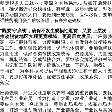
稳定脱贫人口就业；要深入实施易地扶贫搬迁后续扶
持，确保搬迁群众稳得住、有就业、逐步能致富。对没
有劳动能力的人口，要做到应兜尽兜、应保尽保。要加
强扶贫项目资产后续管理，有序推进确权。
“既要‘守底线’，确保不发生规模性返贫，又要‘上层次’，
推动脱贫地区实现更宽领域、更高层次发展。”
应勇
调，要把握好节奏、力度和时限，扎实做好有效衔接各
项工作。要加强政策衔接，保持总体稳定。要加强帮扶
力量衔接，做好各类帮扶政策统筹、资源统筹、力量统
筹、机制统筹，形成帮扶合力。要继续实施选派驻村第
一书记和工作队制度，确保选得优、下得去、融得进、
干得好，为乡村振兴提供坚强组织保证和干部人才支
持。要抓好考核评估，促进责任落实、政策落实、工作
落实。
应勇强调，产业兴旺是解决农村问题的重要前提。要优
化主导产业布局，着力打造十大重点农业产业链。各地
要结合实际、突出重点，尊重市场规律，依靠市场力
量，打造一批创新能力强、产业链条全、产业效益高的