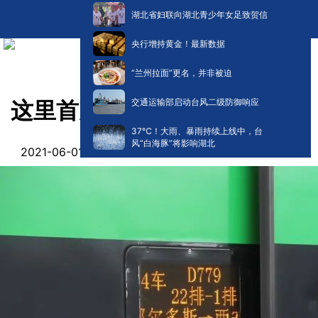
湖北省妇联向湖北青少年女足致贺信
央行增持黄金！最新数据
“兰州拉面”更名，并非被迫
交通运输部启动台风二级防御响应
这里首次开行复兴号“绿巨人”
​37℃！大雨、暴雨持续上线中，台
风“白海豚”将影响湖北
阅读:
0
2021-06-01 12:50