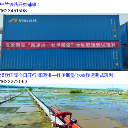
中兰铁路开始铺轨！
1622451598
汉欧国际今日开行“阳逻港—杜伊斯堡”水铁联运测试班列
1622272063