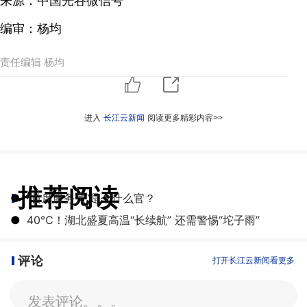
来源：中国光谷微信号
编审：杨均
责任编辑 杨均
进入
长江云新闻
阅读更多精彩内容>>
推荐阅读
●
“首席服务员”是个什么官？
●
40℃！湖北盛夏高温“长续航” 还需警惕“坨子雨”
评论
打开长江云新闻看更多
发表评论。。。