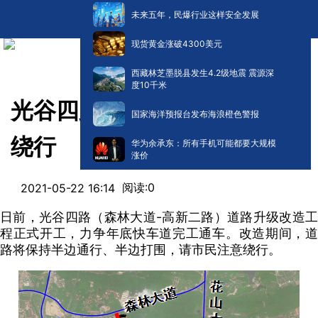
未来五年，民爆行业这样安全发展
现货黄金涨破4300美元
西藏林芝墨脱县发生4.2级地震 震源深
度10千米
光谷四路升级改造打围，注意
国家海洋预报台发布海浪橙色警报
绕行
华为余承东：所有手机可能都要大规模
涨价
阅读:
0
2021-05-22 16:14
日前，光谷四路（森林大道-高新二路）道路升级改造工
程正式开工，力争年底快车道完工通车。改造期间，道
路将保持半边通行、半边打围，请市民注意绕行。