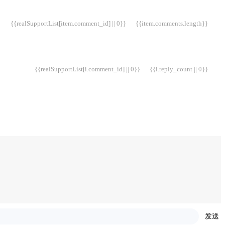
{{realSupportList[item.comment_id] || 0}}
{{item.comments.length}}
{{realSupportList[i.comment_id] || 0}}
{{i.reply_count || 0}}
发送