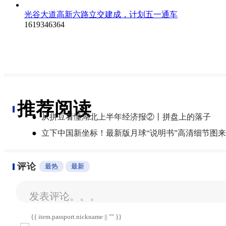
光谷大道高新六路立交建成，计划五一通车
1619346364
推荐阅读
●
从拼豆看懂湖北上半年经济报②丨拼盘上的落子
●
立下中国新坐标！最新版月球“说明书”高清细节图
评论
最热
最新
发表评论。。。
{{ item.passport.nickname || "" }}