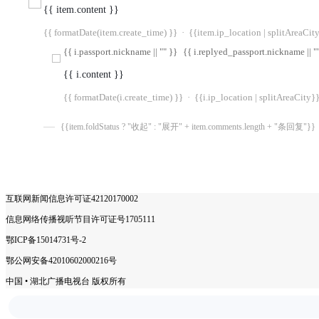
{{ item.content }}
{{ formatDate(item.create_time) }}
·
{{item.ip_location | splitAreaCit
{{ i.passport.nickname || "" }}
{{ i.replyed_passport.nickname || "
{{ i.content }}
{{ formatDate(i.create_time) }}
·
{{i.ip_location | splitAreaCity}
{{item.foldStatus ? "收起" : "展开" + item.comments.length + "条回复"}}
互联网新闻信息许可证42120170002
信息网络传播视听节目许可证号1705111
鄂ICP备15014731号-2
鄂公网安备42010602000216号
中国 • 湖北广播电视台 版权所有
COPYRIGHT © 2025 ALL RIGHTS RESERVED.