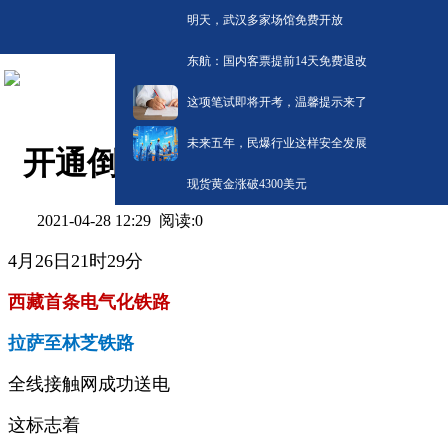
明天，武汉多家场馆免费开放
东航：国内客票提前14天免费退改
这项笔试即将开考，温馨提示来了
未来五年，民爆行业这样安全发展
开通倒计时！复兴号要开进西
现货黄金涨破4300美元
阅读:
0
2021-04-28 12:29
4月26日21时29分
西藏首条电气化铁路
拉萨至林芝铁路
全线接触网成功送电
这标志着