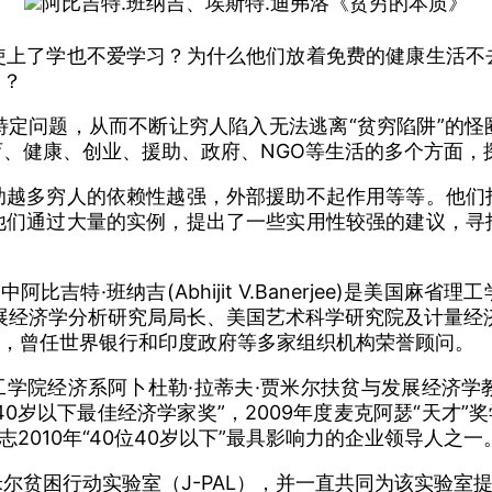
阿比吉特.班纳吉、埃斯特.迪
弗洛《贫穷的本质》
使上了学也不爱学习？为什么他们放着免费的健康生活不
用？
特定问题，从而不断让穷人陷入无法逃离“贫穷陷阱”的
育、健康、创业、援助、政府、NGO等生活的多个方面，
助越多穷人的依赖性越强，外部援助不起作用等等。他们
他们通过大量的实例，提出了一些实用性较强的建议，寻
吉特·班纳吉(Abhijit V.Banerjee)是美国
展经济学分析研究局局长、美国艺术科学研究院及计量经
个奖项，曾任世界银行和印度政府等多家组织机构荣誉顾问。
美国麻省理工学院经济系阿卜杜勒·拉蒂夫·贾米尔扶贫与发展
国40岁以下最佳经济学家奖”，2009年度麦克阿瑟“天才
2010年“40位40岁以下”最具影响力的企业领导人之一
米尔贫困行动实验室（J-PAL），并一直共同为该实验室