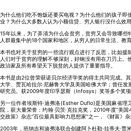
为什么他们吃不饱饭还要买电视？为什么他们的孩子即
业？为什么大多数人认为小额信贷、穷人银行没什么效
15年以来，为了弄清为什么会贫穷，贫穷又会导致哪些
人群最集中的18个国家和地区，从穷人的日常生活、教
本书也对关于贫穷的一些流行观点进行了反思，比如援
人们对于贫穷的理解不够深刻，好钢没有用在刀刃上。
政治家及所有希望天下脱贫的人提供了重要指导。
本书是由2位曾荣获诺贝尔经济学奖的得主共同完成。其中阿比
大学、贾瓦哈拉尔·尼赫鲁大学及美国哈佛大学；曾任发
研究员。获2009年度印孚瑟斯（Infosys）奖等多
另一位作者埃斯特·迪弗洛(Esther Duflo)是
院，获大量荣誉：约翰·贝茨·克拉克奖，2010年度“美
交政策》杂志“百位最具影响力思想家”之一，《财富》杂志
2003年，班纳吉和迪弗洛联合创建阿卜杜勒·拉蒂夫·贾