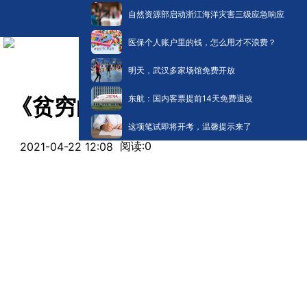
自然资源部启动浙江海洋灾害三级应急响应
医保个人账户里的钱，怎么用才不浪费？
明天，武汉多家场馆免费开放
东航：国内客票提前14天免费退改
《贫穷的本质》：2019年诺
这项笔试即将开考，温馨提示来了
阅读:
0
2021-04-22 12:08