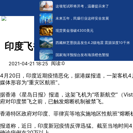
这项笔试即将开考，温馨提示来了
未来五年，民爆行业这样安全发展
现货黄金涨破4300美元
西藏林芝墨脱县发生4.2级地震 震源深度10千米
印度飞香港一航班53人确诊！
国家海洋预报台发布海浪橙色警报
阅读:
0
2021-04-21 18:25
4月20日，印度近期疫情恶化，据港媒报道，一架客机4
媒体形容为“重灾区航班”。
据香港《星岛日报》报道，这架飞机为“塔新航空”（Vi
府对印度禁飞之前，已触发熔断机制被禁飞。
香港特区政府对印度、菲律宾等地实施地区性航班“熔断机
报道称，近日，印度新冠疫情反弹迅猛。截至当地时间4月
确诊病例在20万以上。