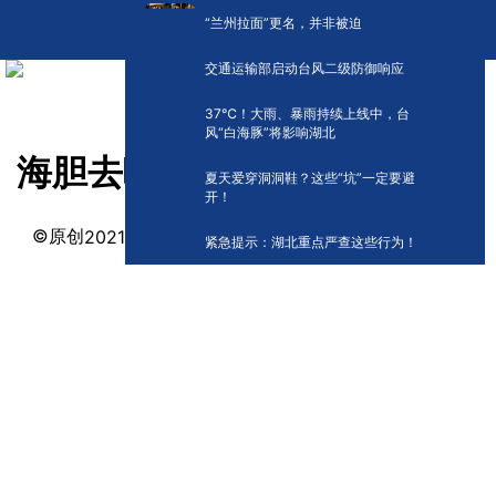
“兰州拉面”更名，并非被迫
交通运输部启动台风二级防御响应
​37℃！大雨、暴雨持续上线中，台
风“白海豚”将影响湖北
海胆去哪儿了？
夏天爱穿洞洞鞋？这些“坑”一定要避
开！
©原创
阅读:
0
2021-04-17 09:46
紧急提示：湖北重点严查这些行为！