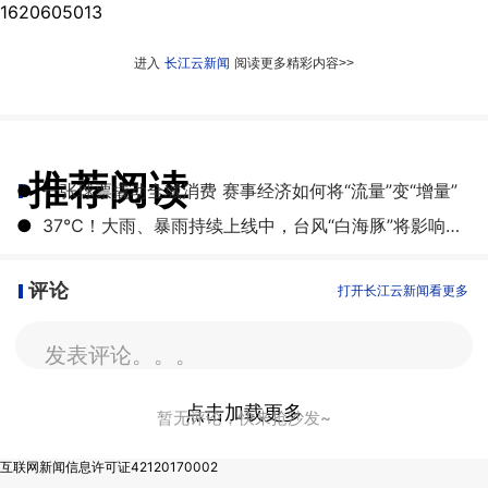
1620605013
进入
长江云新闻
阅读更多精彩内容>>
推荐阅读
●
一张球票撬动全城消费 赛事经济如何将“流量”变“增量”
●
​37℃！大雨、暴雨持续上线中，台风“白海豚”将影响湖北
评论
打开长江云新闻看更多
发表评论。。。
点击加载更多
暂无评论，快来抢沙发~
互联网新闻信息许可证42120170002