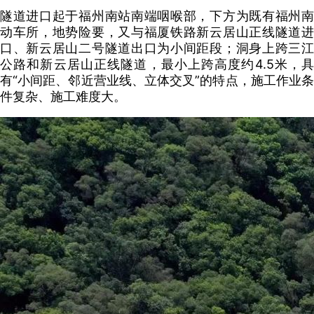
隧道进口起于福州南站南端咽喉部，下方为既有福州南
动车所，地势险要，又与福厦铁路新云居山正线隧道进
口、新云居山二号隧道出口为小间距段；洞身上跨三江
公路和新云居山正线隧道，最小上跨高度约4.5米，具
有“小间距、邻近营业线、立体交叉”的特点，施工作业条
件复杂、施工难度大。