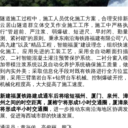
隧道施工过程中，施工人员优化施工方案，合理安排新
云居山隧道群立体交叉作业施工工序，施工中严格执
行“管超前、严注浆、弱爆破、短进尺、早封闭、勤量
测、紧衬砌”的原则。秉承东南沿海铁路福建有限公司“八
高九建”以及“精品工程，智能福厦”建设理念，组织快速
化施工。应用先进的工装工艺，采用全自动断面扫描
仪、二衬智能混凝土灌注预警保护系统、二衬分窗入模
加带模注浆系统以及自动化养护系统确保施工质量，做
到內实外美；采取信息化手段对既有铁路进行全方位监
测，采用三臂凿岩台车+钻劈台车机械、控制爆破开挖，
机械化程度高，大大提高了施工速度。
新建福厦铁路建成通车后将缩短福州、厦门、泉州、漳
州之间的时空距离，厦榕宁将形成1小时交通圈，厦漳泉
将形成半小时交通圈
，进一步推动东南沿海地区协调
展、促进海西城市群的快速发展。
通讯员：黄兴传、高俊丽、熊飞