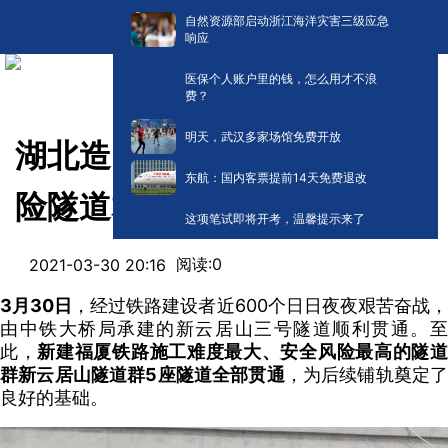
自然资源部启动浙江海洋灾害三级应急
响应
医保个人账户里的钱，怎么用才不浪
费？
明天，武汉多家场馆免费开放
湖北造！新建福厦铁路最高风
东航：国内客票提前14天免费退改
险隧道群全线贯通
这项笔试即将开考，温馨提示来了
阅读:
0
2021-03-30 20:16
3月30日
，经过铁路建设者近600个日日夜夜艰苦奋战
由中铁大桥局承建的新云居山三号隧道顺利贯通。至
此，
新建福厦铁路施工难度最大、安全风险最高的隧
群新云居山隧道群5座隧道全部贯通
，为后续铺轨奠定
良好的基础。