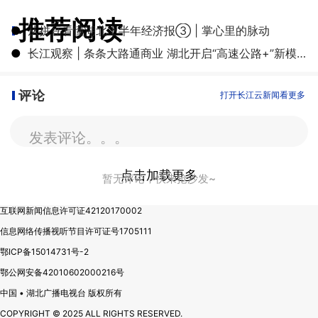
推荐阅读
●
从拼豆看懂湖北上半年经济报③ | 掌心里的脉动
●
长江观察 | 条条大路通商业 湖北开启“高速公路+”新模式
评论
打开长江云新闻看更多
发表评论。。。
点击加载更多
暂无评论，快来抢沙发~
互联网新闻信息许可证42120170002
信息网络传播视听节目许可证号1705111
鄂ICP备15014731号-2
鄂公网安备42010602000216号
中国 • 湖北广播电视台 版权所有
COPYRIGHT © 2025 ALL RIGHTS RESERVED.