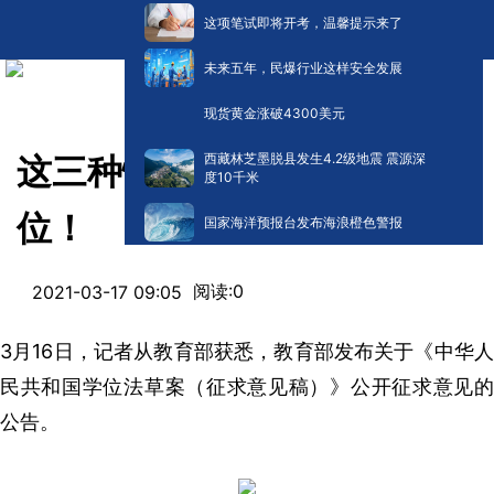
这项笔试即将开考，温馨提示来了
未来五年，民爆行业这样安全发展
现货黄金涨破4300美元
西藏林芝墨脱县发生4.2级地震 震源深
这三种情形，或将被撤销学
度10千米
位！
国家海洋预报台发布海浪橙色警报
阅读:
0
2021-03-17 09:05
3月16日，记者从教育部获悉，教育部发布关于《中华人
民共和国学位法草案（征求意见稿）》公开征求意见的
公告。