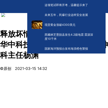
这项笔试即将开考，温馨提示来了
未来五年，民爆行业这样安全发展
现货黄金涨破4300美元
释放坏情绪 不做坏小孩 嘉宾：
西藏林芝墨脱县发生4.2级地震 震源深
度10千米
华中科技大学附属同济医院精神
国家海洋预报台发布海浪橙色警报
科主任杨渊
©原创
2021-03-15 14:32