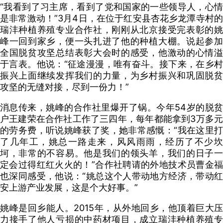
“我看到了习主席，看到了党和国家的一些领导人，心情
是非常激动！”3月4日，在位于红安县杏花乡龙潭寺村的
瑞沣种植养殖专业合作社，刚刚从北京接受完表彰的姚
峰一回到家乡，便一头扎进了他的种植大棚。说起参加
全国脱贫攻坚总结表彰大会时的感受，他激动的心情溢
于言表。他说：“征途漫漫，唯有奋斗。接下来，在乡村
振兴上面继续发挥我们的力量，为乡村振兴和巩固脱贫
攻坚的无缝对接，尽到一份力！”
消息传来，姚峰的合作社里爆开了锅。今年54岁的脱贫
户王建荣在合作社工作了三四年，每年都能拿到3万多元
的劳务费，听说姚峰获了奖，她非常感慨：“我在这里打
了几年工，姚总一路走来，风风雨雨，经历了不少坎
坷，非常的不容易。他是我们的领头羊，我们的日子一
定会过得红红火火的！”合作社聘请的外地技术员曹金福
也深同感受，他说：“姚总这个人带动地方经济，带动红
安上游产业发展，这是个大好事。”
姚峰是回乡能人。2015年，从外地回乡，他顶着巨大压
力接手了他人亏损的中药材项目，成立瑞沣种植养殖专