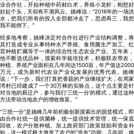
业合作社，开始种植中药材白术，养殖小龙虾，刚想好
好起个头，天却有不测风云。姚峰说：“2016年的一场洪
水，把我们所有的投入全部都冲走了，思虑再三，我想
我不能倒下。”
经多地考察，姚峰决定对合作社进行产业结构调整，将
其打造成专业从事特种水产养殖、食用菌生产加工、红
苕种植贮藏等于一体的综合性生态农业产业。五年来，
他不断选优品种，摸索科学栽培技术，积极联农带农，
种植、养殖产业面积在几年间达1500亩，年产值达2000
万元，成为新时代农业产业化发展的优秀代表。姚峰
说：“下一步，我们打算把香菇的产业继续扩大，在周家
湾村已经建成了一个30万棒的实验点，这个点主要是针
对当地的易迁户，参与我们‘三统一分’的模式，通过这种
方法带动当地农户的增收致富。”
“三统一分”是姚峰几年前积极创新摸索出的脱贫模式，即
由合作社统一提供菌棒，统一提供技术管理，统一保底
回收，农户分散种植。加上政府部门政策鼓励和资金补
贴，这一模式极大激发了农户的“造血”功能。几年间，姚