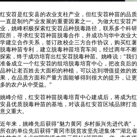
红安苕是红安县的农业支柱产业，但红安苕种苗的品质
一直是制约产业发展的重要因素之一。为做大红安苕产
业，姚峰积极探索红安苕品种脱毒路径，联系多个科研
院所，寻求红安苕种苗脱毒合作，并成功与华中农业大
学建立合作关系，签订政校企三方合作协议，购买红薯
脱毒种苗专利，建立脱毒种苗培育车间，经过两年不断
探索，终于成功培育出红安苕脱毒种苗。姚峰说：“我们
准备成立一个红安苕的组培脱毒培育中心，把改良后的
品种让老百姓去大面积的种植，可以达到增值提效的效
果，在品质方面和产量方面能够得到很大的提升，让更
多的农户从中受益。”
姚峰介绍，红安苕种苗脱毒培育中心建成后，将成为红
安县优质脱毒种苗的基地，对该县红安苕区域品牌打造
意义重大。
近年来，姚峰先后获得“魅力黄冈 乡村振兴先进代表”，
所在的单位先后获得“黄冈市脱贫攻坚先进集体”“湖北省