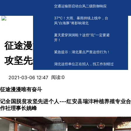
交通运输部启动台风二级防御响应
​37℃！大雨、暴雨持续上线中，台
风“白海豚”将影响湖北
夏天爱穿洞洞鞋？这些“坑”一定要避
开！
征途漫漫唯有奋斗 记全国脱贫
紧急提示：湖北重点严查这些行为！
攻坚先进个人姚峰
湖北这些单位正在招人，找工作别错过
阅读:
0
2021-03-06 12:47
征途漫漫唯有奋斗
记全国脱贫攻坚先进个人---红安县瑞沣种植养殖专业合
作社理事长姚峰