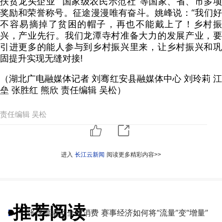
扶贫龙头企业”“国家级农民示范社”等国家、省、市多项
奖励和荣誉称号。征途漫漫唯有奋斗。姚峰说：“我们好
不容易摘掉了贫困的帽子，再也不能戴上了！乡村振
兴，产业先行。我们龙潭寺村准备大力的发展产业，要
引进更多的能人参与到乡村振兴里来，让乡村振兴和巩
固提升实现无缝对接!
（湖北广电融媒体记者 刘骞红安县融媒体中心 刘玲莉 江
垒 张胜红 熊欣 责任编辑 吴松）
责任编辑 吴松
进入
长江云新闻
阅读更多精彩内容>>
推荐阅读
●
一张球票撬动全城消费 赛事经济如何将“流量”变“增量”