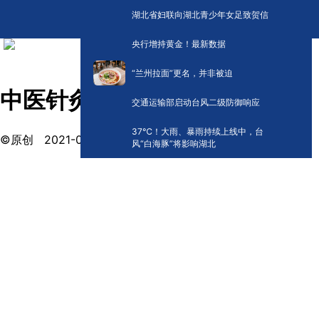
湖北省妇联向湖北青少年女足致贺信
央行增持黄金！最新数据
“兰州拉面”更名，并非被迫
中医针灸巧瘦身
交通运输部启动台风二级防御响应
​37℃！大雨、暴雨持续上线中，台
©原创
2021-03-03 08:43
风“白海豚”将影响湖北