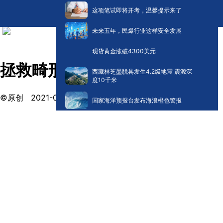
这项笔试即将开考，温馨提示来了
未来五年，民爆行业这样安全发展
现货黄金涨破4300美元
拯救畸形耳 还宝宝健康!
西藏林芝墨脱县发生4.2级地震 震源深
度10千米
©原创
2021-03-01 17:01
国家海洋预报台发布海浪橙色警报