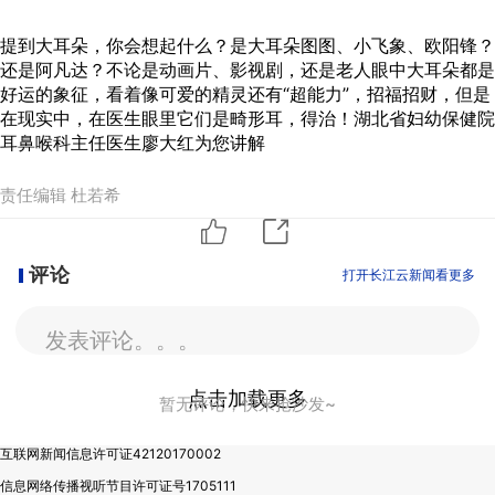
提到大耳朵，你会想起什么？是大耳朵图图、小飞象、欧阳锋？
还是阿凡达？不论是动画片、影视剧，还是老人眼中大耳朵都是
好运的象征，看着像可爱的精灵还有“超能力”，招福招财，但是
在现实中，在医生眼里它们是畸形耳，得治！湖北省妇幼保健院
耳鼻喉科主任医生廖大红为您讲解
责任编辑 杜若希
评论
打开长江云新闻看更多
发表评论。。。
点击加载更多
暂无评论，快来抢沙发~
互联网新闻信息许可证42120170002
信息网络传播视听节目许可证号1705111