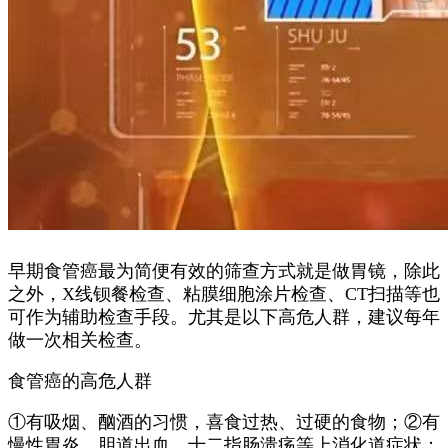
早期食管癌最为简便有效的筛查方式就是做胃镜，除此
之外，X线钡餐检查、粘膜细胞涂片检查、CT扫描等也
可作为辅助检查手段。尤其是以下高危人群，建议每年
做一次相关检查。
食管癌的高危人群
①有吸烟、酗酒的习惯，喜食过热、过硬的食物；②有
慢性胃炎、胆道出血、十二指肠溃疡等上消化道症状；