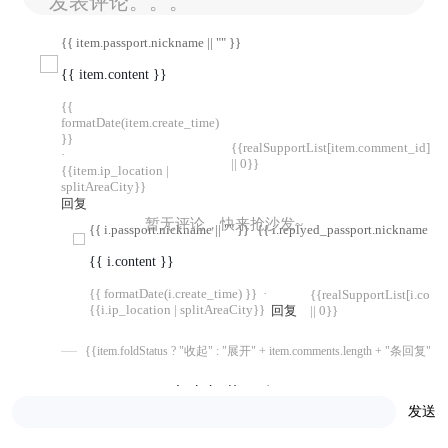
发表评论。。。
{{ item.passport.nickname || "" }}
{{ item.content }}
{{
formatDate(item.create_time)
}}
{{realSupportList[item.comment_id]
·
|| 0}}
{{item.ip_location |
splitAreaCity}}
回复
暂无评论，快来抢沙发~
{{ i.passport.nickname || "" }}
{{ i.replyed_passport.nickname || "
{{ i.content }}
{{ formatDate(i.create_time) }}
·
{{realSupportList[i.com
{{i.ip_location | splitAreaCity}}
回复
|| 0}}
{{item.foldStatus ? "收起" : "展开" + item.comments.length + "条回复"}}
点击加载更多
发送