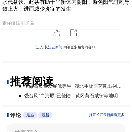
水代茶饮。此茶有助于平衡体内阴阳，避免阳气过剩导
致上火，进而减少炎症的发生。
责任编辑 杜若希
进入
长江云新闻
阅读更多精彩内容>>
推荐阅读
●
争做高质量发展优等生 | 湖北生物医药跑出创新“加速度”
●
强台风“白海豚”已登陆，黄冈黄石咸宁等地明起将有大雨到暴雨
评论
最热
最新
打开长江云新闻看更多