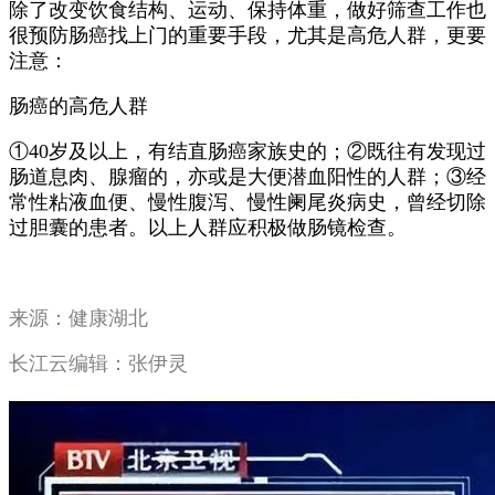
除了改变饮食结构、运动、保持体重，做好筛查工作也
很预防肠癌找上门的重要手段，尤其是高危人群，更要
注意：
肠癌的高危人群
①40岁及以上，有结直肠癌家族史的；②既往有发现过
肠道息肉、腺瘤的，亦或是大便潜血阳性的人群；③经
常性粘液血便、慢性腹泻、慢性阑尾炎病史，曾经切除
过胆囊的患者。以上人群应积极做肠镜检查。
来源：健康湖北
长江云编辑：张伊灵