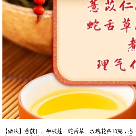
【做法】薏苡仁、半枝莲、蛇舌草、玫瑰花各10克，煮