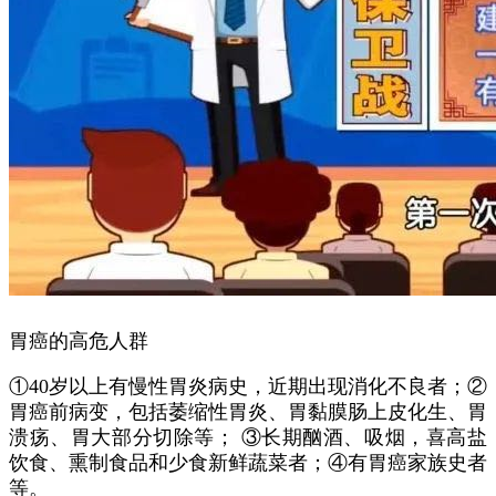
胃癌的高危人群
①40岁以上有慢性胃炎病史，近期出现消化不良者；②
胃癌前病变，包括萎缩性胃炎、胃黏膜肠上皮化生、胃
溃疡、胃大部分切除等； ③长期酗酒、吸烟，喜高盐
饮食、熏制食品和少食新鲜蔬菜者；④有胃癌家族史者
等。