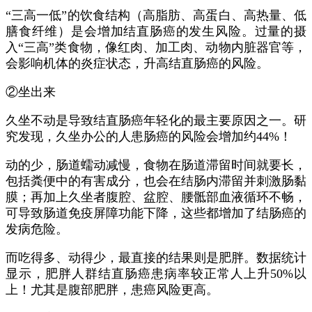
“三高一低”的饮食结构（高脂肪、高蛋白、高热量、低
膳食纤维）是会增加结直肠癌的发生风险。过量的摄
入“三高”类食物，像红肉、加工肉、动物内脏器官等，
会影响机体的炎症状态，升高结直肠癌的风险。
②坐出来
久坐不动是导致结直肠癌年轻化的最主要原因之一。研
究发现，久坐办公的人患肠癌的风险会增加约44%！
动的少，肠道蠕动减慢，食物在肠道滞留时间就要长，
包括粪便中的有害成分，也会在结肠内滞留并刺激肠黏
膜；再加上久坐者腹腔、盆腔、腰骶部血液循环不畅，
可导致肠道免疫屏障功能下降，这些都增加了结肠癌的
发病危险。
而吃得多、动得少，最直接的结果则是肥胖。数据统计
显示，肥胖人群结直肠癌患病率较正常人上升50%以
上！尤其是腹部肥胖，患癌风险更高。