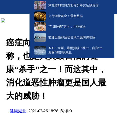
湖北省妇联向湖北青少年女足致贺信
央行增持黄金！最新数据
“兰州拉面”更名，并非被迫
交通运输部启动台风二级防御响应
癌症向来被冠以“绝症”之
​37℃！大雨、暴雨持续上线中，台风“白
海豚”将影响湖北
称，也是人类最害怕的健
康“杀手”之一！而这其中，
消化道恶性肿瘤更是国人最
大的威胁！
健康湖北
阅读:
0
2021-02-26 18:28