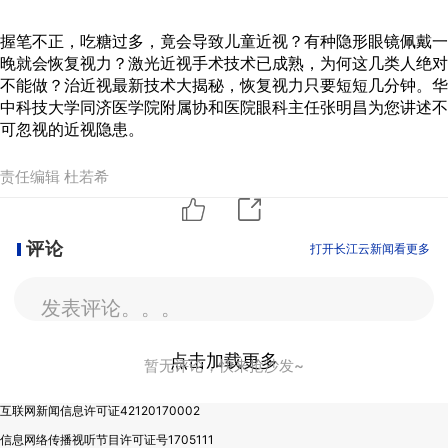
握笔不正，吃糖过多，竟会导致儿童近视？有种隐形眼镜佩戴一
晚就会恢复视力？激光近视手术技术已成熟，为何这几类人绝对
不能做？治近视最新技术大揭秘，恢复视力只要短短几分钟。华
中科技大学同济医学院附属协和医院眼科主任张明昌为您讲述不
可忽视的近视隐患。
责任编辑 杜若希
评论
打开长江云新闻看更多
发表评论。。。
点击加载更多
暂无评论，快来抢沙发~
互联网新闻信息许可证42120170002
信息网络传播视听节目许可证号1705111