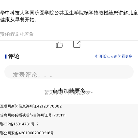
华中科技大学同济医学院公共卫生学院杨学锋教授给您讲解儿童
健康从早餐开始。
责任编辑 杜若希
评论
打开长江云新闻看更多
发表评论。。。
点击加载更多
暂无评论，快来抢沙发~
互联网新闻信息许可证42120170002
信息网络传播视听节目许可证号1705111
鄂ICP备15014731号-2
鄂公网安备42010602000216号