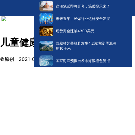
这项笔试即将开考，温馨提示来了
未来五年，民爆行业这样安全发展
现货黄金涨破4300美元
儿童健康从早餐开始
西藏林芝墨脱县发生4.2级地震 震源深
度10千米
©原创
2021-02-25 11:10
国家海洋预报台发布海浪橙色警报