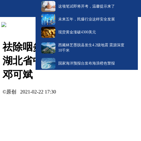
这项笔试即将开考，温馨提示来了
未来五年，民爆行业这样安全发展
现货黄金涨破4300美元
祛除咽炎老毛病（下） 嘉宾：
西藏林芝墨脱县发生4.2级地震 震源深度
10千米
湖北省中医院耳鼻咽喉科主任
国家海洋预报台发布海浪橙色警报
邓可斌
©原创
2021-02-22 17:30