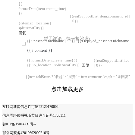
{{
formatDate(item.create_time)
}}
{{realSupportList[item.comment_id]
·
|| 0}}
{{item.ip_location |
splitAreaCity}}
回复
暂无评论，快来抢沙发~
{{ i.passport.nickname || "" }}
{{ i.replyed_passport.nickname || "
{{ i.content }}
{{ formatDate(i.create_time) }}
·
{{realSupportList[i.com
{{i.ip_location | splitAreaCity}}
回复
|| 0}}
{{item.foldStatus ? "收起" : "展开" + item.comments.length + "条回复"}}
点击加载更多
互联网新闻信息许可证42120170002
信息网络传播视听节目许可证号1705111
鄂ICP备15014731号-2
鄂公网安备42010602000216号