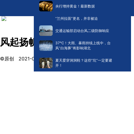
央行增持黄金！最新数据
“兰州拉面”更名，并非被迫
交通运输部启动台风二级防御响应
风起扬帆正当时
​37℃！大雨、暴雨持续上线中，台
风“白海豚”将影响湖北
©原创
2021-01-17 15:13
夏天爱穿洞洞鞋？这些“坑”一定要避
开！