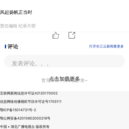
风起扬帆正当时
责任编辑 纪录片部
评论
打开长江云新闻看更多
发表评论。。。
点击加载更多
暂无评论，快来抢沙发~
互联网新闻信息许可证42120170002
信息网络传播视听节目许可证号1705111
鄂ICP备15014731号-2
鄂公网安备42010602000216号
中国 • 湖北广播电视台 版权所有