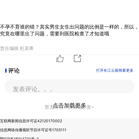
不孕不育谁的错？其实男生女生出问题的比例是一样的，所以，
究竟在哪里出了问题，需要到医院检查了才知道哦
责任编辑 杜若希
评论
打开长江云新闻看更多
发表评论。。。
点击加载更多
暂无评论，快来抢沙发~
互联网新闻信息许可证42120170002
信息网络传播视听节目许可证号1705111
鄂ICP备15014731号-2