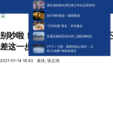
湖北省妇联向湖北青少年女足致贺信
央行增持黄金！最新数据
“兰州拉面”更名，并非被迫
别吵啦！孩子怀不上谁的错？还
交通运输部启动台风二级防御响应
差这一步没有做！
​37℃！大雨、暴雨持续上线中，台
风“白海豚”将影响湖北
2021-01-14 18:43
袁佳, 张之润