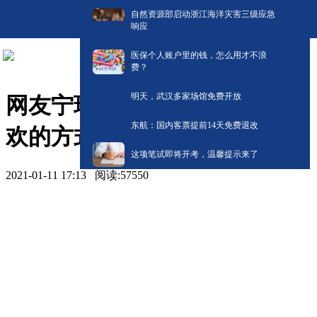
自然资源部启动浙江海洋灾害三级应急
响应
医保个人账户里的钱，怎么用才不浪
费？
明天，武汉多家场馆免费开放
网友宁瑶与您分享《以自己喜
东航：国内客票提前14天免费退改
欢的方式过一生》
这项笔试即将开考，温馨提示来了
2021-01-11 17:13
阅读:
57550