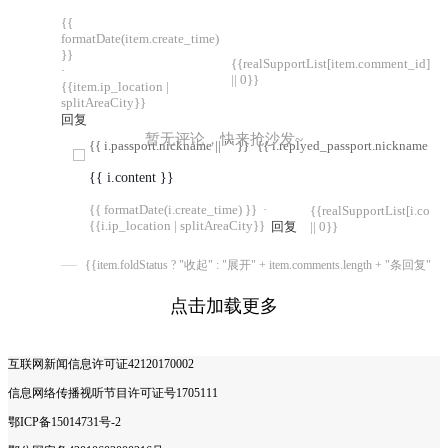
{{
formatDate(item.create_time)
}}
{{realSupportList[item.comment_id]
·
|| 0}}
{{item.ip_location |
splitAreaCity}}
回复
暂无评论，快来抢沙发~
{{ i.passport.nickname || "" }}
{{ i.replyed_passport.nickname || "
{{ i.content }}
{{ formatDate(i.create_time) }}
·
{{realSupportList[i.com
{{i.ip_location | splitAreaCity}}
回复
|| 0}}
{{item.foldStatus ? "收起" : "展开" + item.comments.length + "条回复"}}
点击加载更多
互联网新闻信息许可证42120170002
信息网络传播视听节目许可证号1705111
鄂ICP备15014731号-2