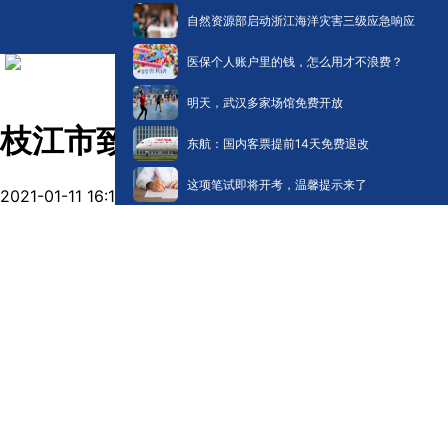
自然资源部启动浙江海洋灾害三级应急响应
医保个人账户里的钱，怎么用才不浪费？
明天，武汉多家场馆免费开放
枝江市致残协会覃江燕和您分享
东航：国内客票提前14天免费退改
这项笔试即将开考，温馨提示来了
2021-01-11 16:18
阅读:
35184